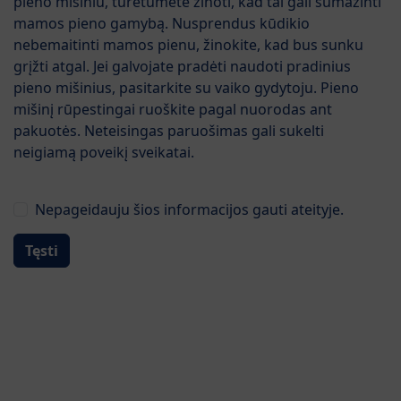
pieno mišiniu, turėtumėte žinoti, kad tai gali sumažinti
mamos pieno gamybą. Nusprendus kūdikio
HiPP HA COMBIOTIC® įkvėpta gamtos - su
nebemaitinti mamos pienu, žinokite, kad bus sunku
grįžti atgal. Jei galvojate pradėti naudoti pradinius
- Probiotikais
pieno mišinius, pasitarkite su vaiko gydytoju. Pieno
- GOS (galaktooligosacharidai iš laktozės)
mišinį rūpestingai ruoškite pagal nuorodas ant
- Vitaminais A, C ir D, kurie padeda palaikyti normalią
pakuotės. Neteisingas paruošimas gali sukelti
imuninės sistemos veiklą
neigiamą poveikį sveikatai.
Pereiti prie produktų sąrašo
Kategorija
Nepageidauju šios informacijos gauti ateityje.
Filtras
Tęsti
Rasti produktai: 1