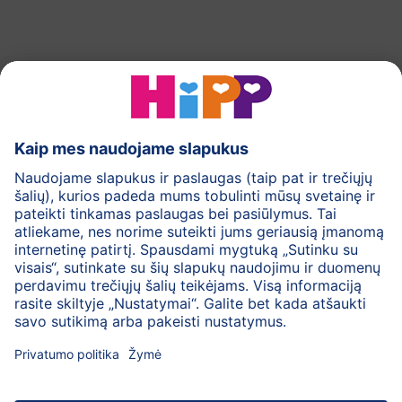
HiPP Pieno mišiniai
HiPP Kūdikių maistas
Odos priežiūra
Nėštumas
Privatumo politika
Bendrosios svetainės naudojimo taisyklės
Rekvizitai
Apie HiPP
Kontaktai
Saugus duomenų perdavimas