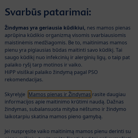
Skip to main content
Svarbūs patarimai:
Menü
HiPP HA COMBIOTIC®
Žindymas yra geriausia kūdikiui,
nes mamos pienas
aprūpina kūdikio organizmą visomis svarbiausiomis
maistinėmis medžiagomis. Be to, maitinimas mamos
pienu yra pigiausias būdas maitinti savo kūdikį. Tai
saugo kūdikį nuo infekcinių ir alerginių ligų, o taip pat
palaiko ryšį tarp motinos ir vaiko.
HiPP visiškai palaiko žindymą pagal PSO
rekomendacijas.
HiPP HA 2 COMBIOTIC®
Skyrelyje
Mamos pienas ir Žindymas
rasite daugiau
tolesnio maitinimo kūdikių
informacijos apie maitinimo krūtimi naudą. Dažnas
mišinys
žindymas, subalansuota mityba nėštumo ir žindymo
laikotarpiu skatina mamos pieno gamybą.
HiPP mitybos specialistai sukūrė naujos kartos
hipoalerginius mišinius, atsižvelgdami į naujausius
Jei nuspręsite vaiko maitinimą mamos pienu derinti su
mokslo pasiekimus.