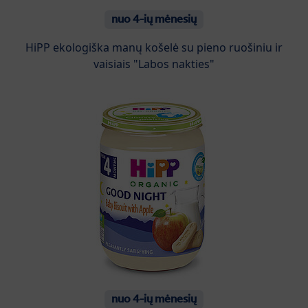
nuo 4-ių mėnesių
HiPP ekologiška manų košelė su pieno ruošiniu ir
vaisiais "Labos nakties"
nuo 4-ių mėnesių