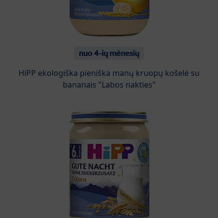
nuo 4-ių mėnesių
HiPP ekologiška pieniška manų kruopų košelė su
bananais "Labos nakties"