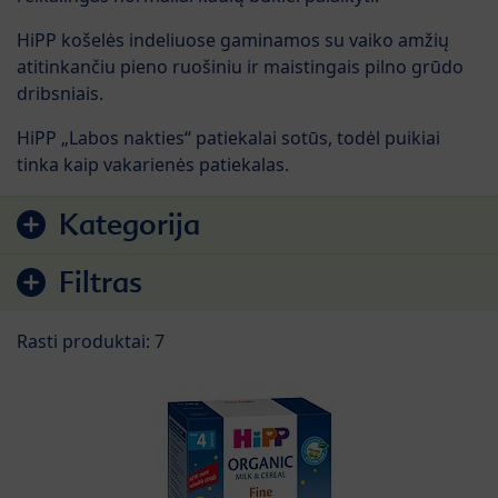
HiPP košelės indeliuose gaminamos su vaiko amžių
atitinkančiu pieno ruošiniu ir maistingais pilno grūdo
dribsniais.
HiPP „Labos nakties“ patiekalai sotūs, todėl puikiai
tinka kaip vakarienės patiekalas.
Pereiti prie produktų sąrašo
Kategorija
Filtras
Rasti produktai: 7