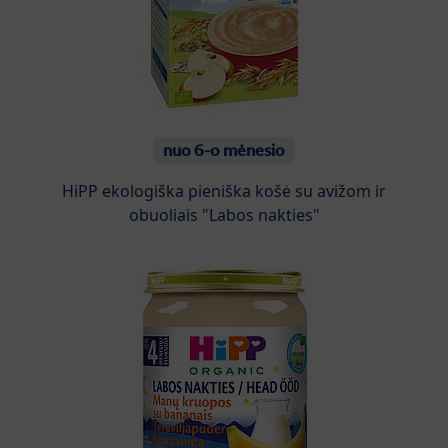
nuo 6-o mėnesio
HiPP ekologiška pieniška košė su avižom ir
obuoliais "Labos nakties"