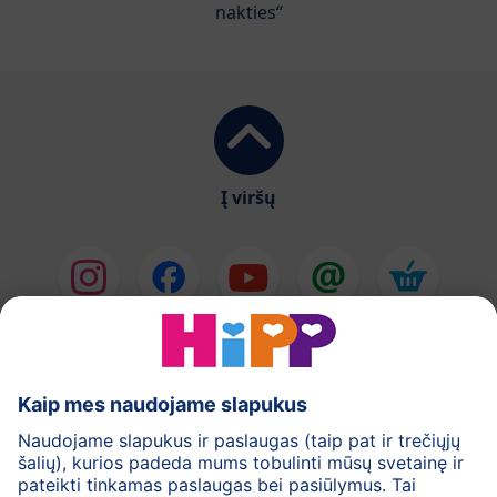
nakties“
Į viršų
HiPP Pieno mišiniai
HiPP Kūdikių maistas
Odos priežiūra
Nėštumas
Privatumo politika