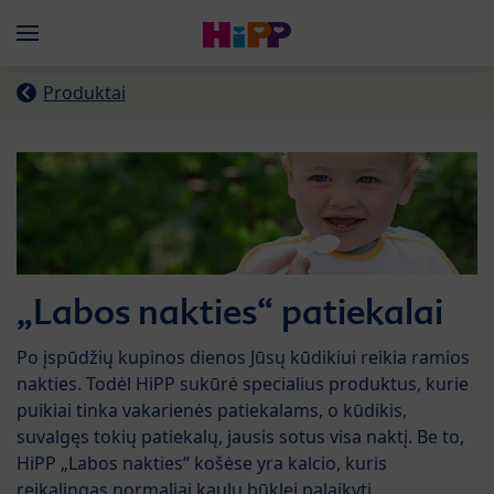
Skip to main content
Menü
Produktai
„Labos nakties“ patiekalai
Po įspūdžių kupinos dienos Jūsų kūdikiui reikia ramios
nakties. Todėl HiPP sukūrė specialius produktus, kurie
puikiai tinka vakarienės patiekalams, o kūdikis,
suvalgęs tokių patiekalų, jausis sotus visa naktį. Be to,
HiPP „Labos nakties“ košėse yra kalcio, kuris
reikalingas normaliai kaulų būklei palaikyti.