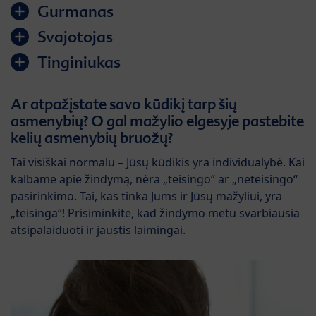
Gurmanas
Svajotojas
Tinginiukas
Ar atpažįstate savo kūdikį tarp šių
asmenybių? O gal mažylio elgesyje pastebite
kelių asmenybių bruožų?
Tai visiškai normalu – Jūsų kūdikis yra individualybė. Kai
kalbame apie žindymą, nėra „teisingo“ ar „neteisingo“
pasirinkimo. Tai, kas tinka Jums ir Jūsų mažyliui, yra
„teisinga“! Prisiminkite, kad žindymo metu svarbiausia
atsipalaiduoti ir jaustis laimingai.