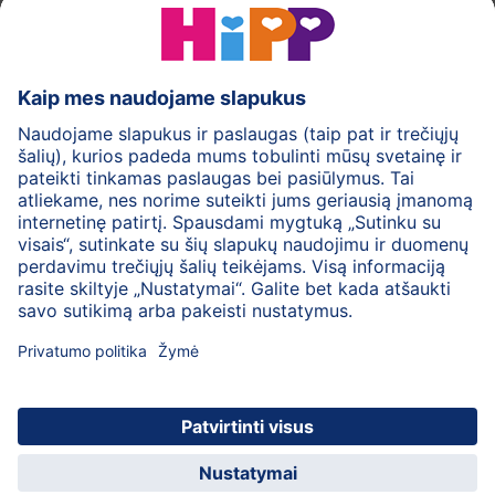
HiPP Pieno mišiniai
HiPP Kūdikių maistas
Odos priežiūra
Nėštumas
Privatumo politika
Bendrosios svetainės naudojimo taisyklės
Rekvizitai
Apie HiPP
Kontaktai
Saugus duomenų perdavimas
© 2026 HiPP