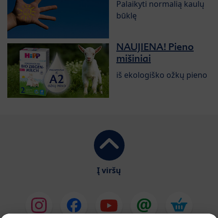
Palaikyti normalią kaulų
būklę
NAUJIENA! Pieno
mišiniai
iš ekologiško ožkų pieno
Į viršų