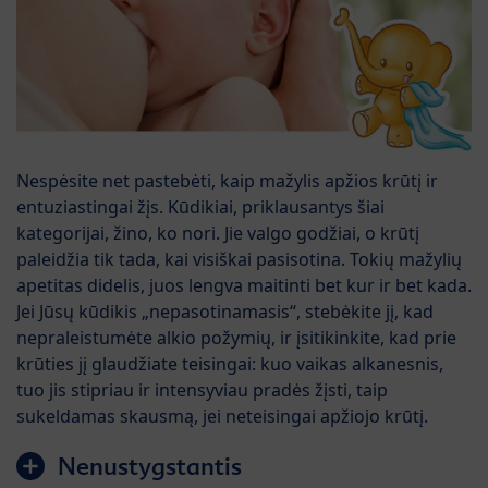
Nespėsite net pastebėti, kaip mažylis apžios krūtį ir
entuziastingai žįs. Kūdikiai, priklausantys šiai
kategorijai, žino, ko nori. Jie valgo godžiai, o krūtį
paleidžia tik tada, kai visiškai pasisotina. Tokių mažylių
apetitas didelis, juos lengva maitinti bet kur ir bet kada.
Jei Jūsų kūdikis „nepasotinamasis“, stebėkite jį, kad
nepraleistumėte alkio požymių, ir įsitikinkite, kad prie
krūties jį glaudžiate teisingai: kuo vaikas alkanesnis,
tuo jis stipriau ir intensyviau pradės žįsti, taip
sukeldamas skausmą, jei neteisingai apžiojo krūtį.
Nenustygstantis