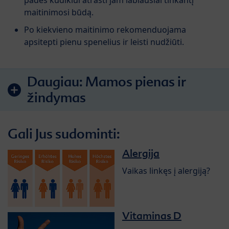
padės kūdikiui atrasti jam labiausiai tinkantį
maitinimosi būdą.
Po kiekvieno maitinimo rekomenduojama
apsitepti pienu spenelius ir leisti nudžiūti.
Daugiau:
Mamos pienas ir
žindymas
Gali Jus sudominti:
Alergija
Vaikas linkęs į alergiją?
Vitaminas D