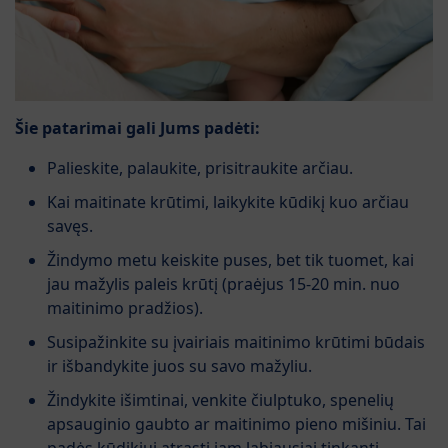
Šie patarimai gali Jums padėti:
Palieskite, palaukite, prisitraukite arčiau.
Kai maitinate krūtimi, laikykite kūdikį kuo arčiau
savęs.
Žindymo metu keiskite puses, bet tik tuomet, kai
jau mažylis paleis krūtį (praėjus 15-20 min. nuo
maitinimo pradžios).
Susipažinkite su įvairiais maitinimo krūtimi būdais
ir išbandykite juos su savo mažyliu.
Žindykite išimtinai, venkite čiulptuko, spenelių
apsauginio gaubto ar maitinimo pieno mišiniu. Tai