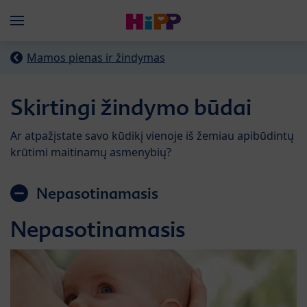
Skip to main content
Menü
Mamos pienas ir žindymas
Skirtingi žindymo būdai
Ar atpažįstate savo kūdikį vienoje iš žemiau apibūdintų
krūtimi maitinamų asmenybių?
Nepasotinamasis
Nepasotinamasis