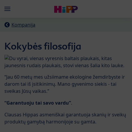
Skip to main content
Menü
Kompanija
Kokybės filosofija
“Jau 60 metų mes užsiimame ekologine žemdirbyste ir
darom tai iš įsitikinimų. Mano gyvenimo siekis - tai
sveikas Jūsų vaikas.”
“Garantuoju tai savo vardu”
.
Clausas Hippas asmeniškai garantuoja skanių ir sveikų
produktų gamybą harmonijoje su gamta.