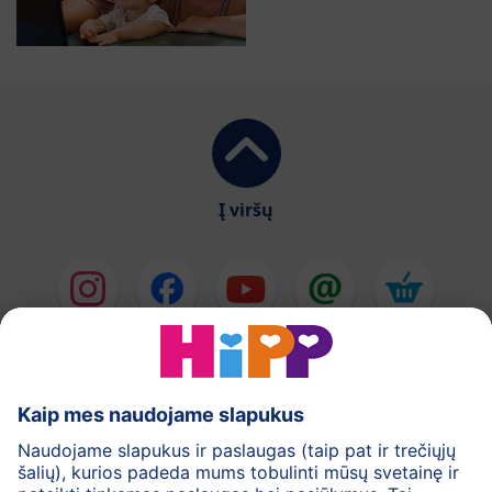
Į viršų
HiPP Pieno mišiniai
HiPP Kūdikių maistas
Odos priežiūra
Nėštumas
Privatumo politika