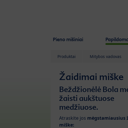
Skip to main content
Pieno mišiniai
Papildoma
Produktai
Mitybos vadovas
Žaidimai miške
Beždžionėlė Bola m
žaisti aukštuose
medžiuose.
Atraskite jos
mėgstamiausius 
miške: