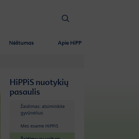
Ieškoti
Nėštumas
Apie HiPP
HiPPiS nuotykių
pasaulis
Žaidimas: atsiminkite
gyvūnėlius
Mes esame HiPPiS
Žaidimų su vaikais