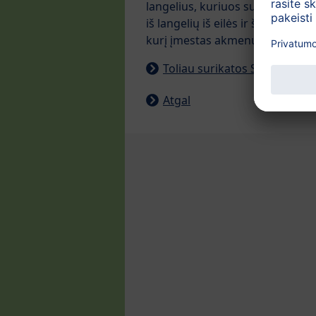
langelius, kuriuos sunumeruojam
iš langelių iš eilės ir šokinėja p
kurį įmestas akmenukas.
Toliau surikatos Sari žaidima
Atgal