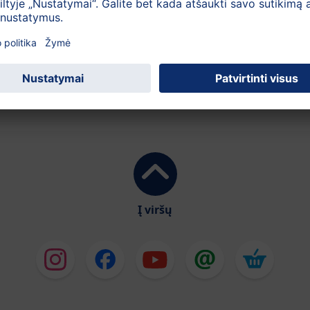
e nuo 1 iki 10. Vaikai meta akmenėlį/kankorėžį į kiekvieną
er langelius, kiekvienąsyk praleisdami vis po kitą langelį, į
i smėlio dėžėje
Į viršų