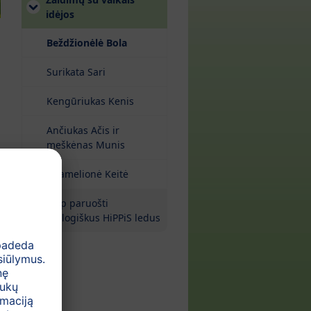
idėjos
(current)
Beždžionėlė Bola
Surikata Sari
Kengūriukas Kenis
Ančiukas Ačis ir
meškėnas Munis
Chamelionė Keitė
Kaip paruošti
ekologiškus HiPPiS ledus