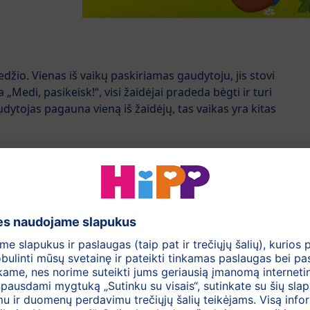
edžio. Vienas iš vaikų paskiriamas gaudytoju, jis stovi
„Medi, pasikeisk!“, visi žaidėjai pradeda bėgti ir turi
audytojas pagauna vieną iš žaidėjų, tas vaikas yra kitas
asa, kuria judės vaikai. Pakeliui jie turi įveikti nedideles
 beždžionėlę Bolą balansuoja ant medžio kamieno, greičiau
 šokinėja per kelmus?
ždžionėlė Bola? Tai taip paprasta! Ant asfalto kreida, o ant
iuku nubraižome klases: vieną su kitu sujungtus kvadratus-