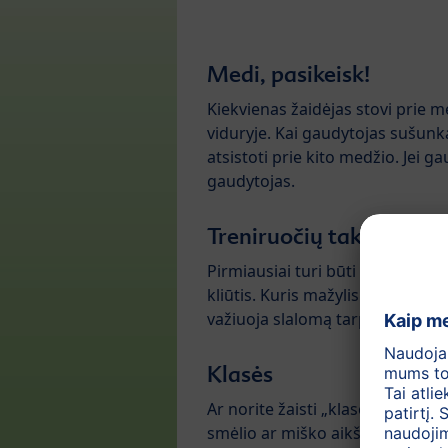
Medi, pasikeisk!
Kiekvienas žaidėjas stovi prie m
viduryje. Kai gaudytojas sušunka 
atsistoti prie kito medžio. Jei g
gaudytojas.
Treniruočių takas miške
Pirmiausiai turi būti nustatyta tr
kliūtis. Kuris mažylis ilgiau už
važiuoja slalomą tarp medžių ar
Klasės
Ar norite žaisti „klases“ kaip be
smėlio ar miško aikštelės pagal