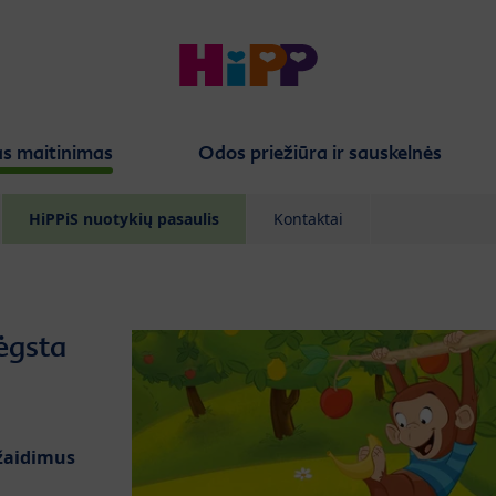
s maitinimas
Odos priežiūra ir sauskelnės
HiPPiS nuotykių pasaulis
Kontaktai
ėgsta
žaidimus