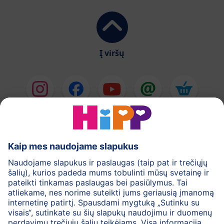
Į viršų
HiPP Pieno mišiniai
HiPP Kūdikių maistas
Odos priežiūra
Nėštumas
Privatumo politika
Bendrosios svetainės naudojimo taisyklės
Rekvizitai
Apie HiPP
Kontaktai