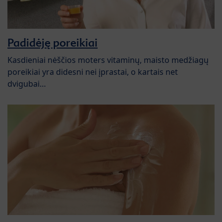
Padidėję poreikiai
Kasdieniai nėščios moters vitaminų, maisto medžiagų
poreikiai yra didesni nei įprastai, o kartais net
dvigubai…