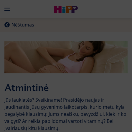
Skip to main content
Menü
Nėštumas
Atmintinė
Jūs laukiatės? Sveikiname! Prasidėjo naujas ir
jaudinantis Jūsų gyvenimo laikotarpis, kurio metu kyla
begalybė klausimų: Jums neaišku, pavyzdžiui, kiek ir ko
valgyti? Ar reikia papildomai vartoti vitaminų? Bei
įvairiausių kitų klausimų.