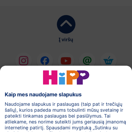
Į viršų
HiPP Pieno mišiniai
HiPP Kūdikių maistas
Odos priežiūra
Nėštumas
Privatumo politika
Bendrosios svetainės naudojimo taisyklės