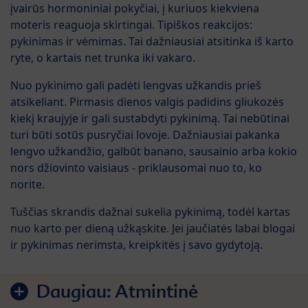
įvairūs hormoniniai pokyčiai, į kuriuos kiekviena
moteris reaguoja skirtingai. Tipiškos reakcijos:
pykinimas ir vėmimas. Tai dažniausiai atsitinka iš karto
ryte, o kartais net trunka iki vakaro.
Nuo pykinimo gali padėti lengvas užkandis prieš
atsikeliant. Pirmasis dienos valgis padidins gliukozės
kiekį kraujyje ir gali sustabdyti pykinimą. Tai nebūtinai
turi būti sotūs pusryčiai lovoje. Dažniausiai pakanka
lengvo užkandžio, galbūt banano, sausainio arba kokio
nors džiovinto vaisiaus - priklausomai nuo to, ko
norite.
Tuščias skrandis dažnai sukelia pykinimą, todėl kartas
nuo karto per dieną užkąskite. Jei jaučiatės labai blogai
ir pykinimas nerimsta, kreipkitės į savo gydytoją.
Daugiau:
Atmintinė