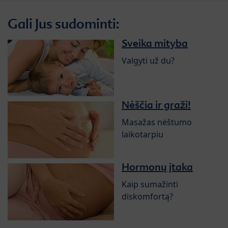
Gali Jus sudominti:
Sveika mityba
Valgyti už du?
Nėščia ir graži!
Masažas nėštumo
laikotarpiu
Hormonų įtaka
Kaip sumažinti
diskomfortą?