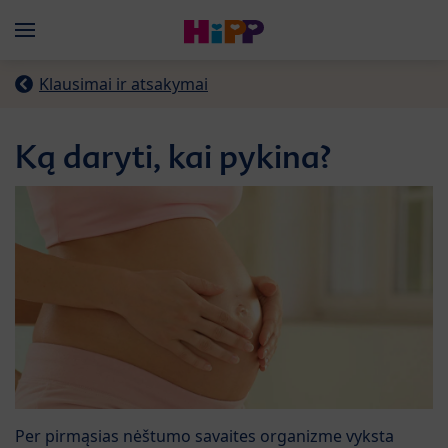
Skip to main content
Menü
Klausimai ir atsakymai
Ką daryti, kai pykina?
Per pirmąsias nėštumo savaites organizme vyksta