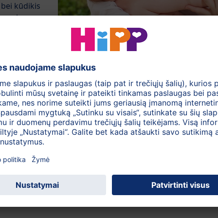
bei kūdikis
neralų,
rbių riebalų rūgščių.
kaip profilaktinė priemonė, kūdikiui turėtų būti papildomai
no D trūkumui gali sutrikti kalcio įsisavinimas, o tai gali
 šalyje, kur yra mažai saulės žiemą, o dermatologai pataria
es nuo saulės vasarą, kūdikiai kasdien turėtų gauti
venimo metais.
gšties bakterijos
ulinės medžiagos
uginiai mamos pieno komponentai