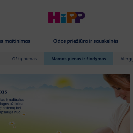
s maitinimas
Odos priežiūra ir sauskelnės
Ožkų pienas
Mamos pienas ir žindymas
Alergi