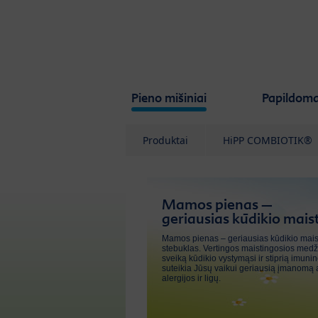
Skip to main content
Pieno mišiniai
Papildoma
Produktai
HiPP COMBIOTIK®