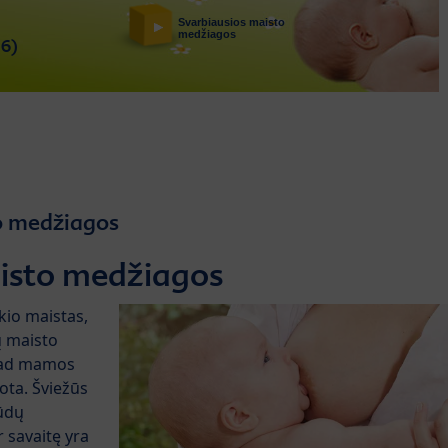
o medžiagos
isto medžiagos
kio maistas,
ų maisto
 kad mamos
ota. Šviežūs
rūdų
r savaitę yra