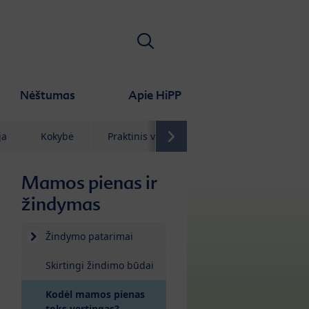
Ieškoti
Nėštumas
Apie HiPP
ja
Kokybė
Praktinis vadovas
D.U.K.
Konta
Mamos pienas ir
žindymas
Žindymo patarimai
Skirtingi žindimo būdai
Kodėl mamos pienas
(current)
toks vertingas?