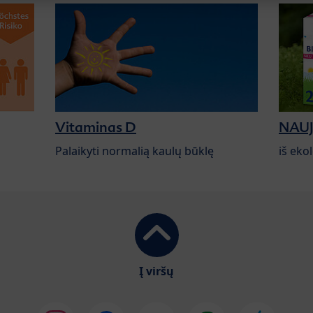
Vitaminas D
NAUJI
Palaikyti normalią kaulų būklę
iš eko
Į viršų