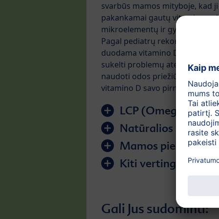
svarbūs mamos mityboje, kad ji 
pakankamai gautų vitaminų, mi
mikroelementų ir gyvybiškai sva
Pagal pediatrų rekomendacijas, 
duodama vitamino D. Esant vitami
sukelti problemų ateityje. Mūsų
naudoti odos priežiūros priemon
vitamino D savo pirmaisiais gy
LCP (Omega-3 & 6)
Natūralios pieno rū
Mamos pieno skaid
Kiti vertingi apsa
Gali Jus sudominti: