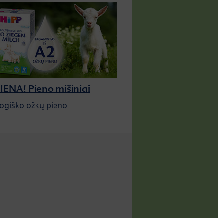
ENA! Pieno mišiniai
logiško ožkų pieno