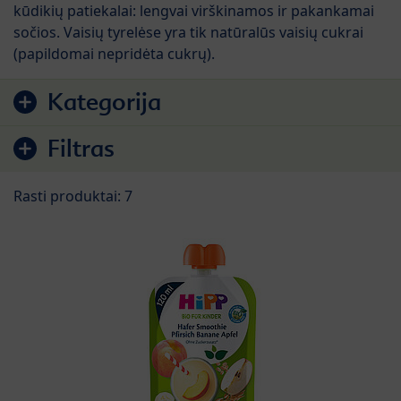
kūdikių patiekalai: lengvai virškinamos ir pakankamai
sočios. Vaisių tyrelėse yra tik natūralūs vaisių cukrai
(papildomai nepridėta cukrų).
Pereiti prie produktų sąrašo
Kategorija
Filtras
Rasti produktai: 7