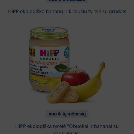
HiPP ekologiška bananų ir kriaušių tyrelė su grūdais
nuo 4-ių mėnesių
HiPP ekologiška tyrelė "Obuoliai ir bananai su
sausainiais"