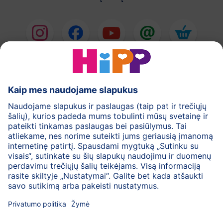
HiPP Pieno mišiniai
HiPP Kūdikių maistas
Odos priežiūra
Nėštumas
Privatumo politika
Bendrosios svetainės naudojimo taisyklės
Rekvizitai
Apie HiPP
Kontaktai
Saugus duomenų perdavimas