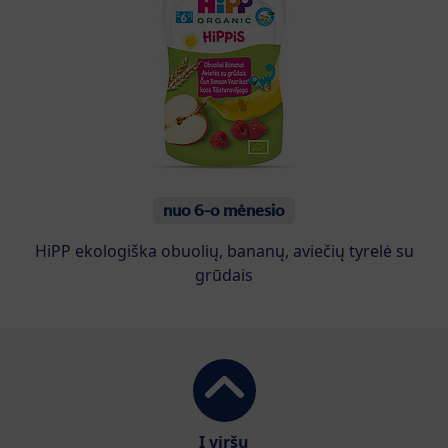
nuo 6-o mėnesio
HiPP ekologiška obuolių, bananų, aviečių tyrelė su
grūdais
Į viršų