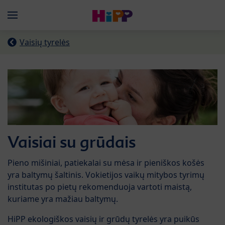
Skip to main content
Menü
Vaisių tyrelės
Vaisiai su grūdais
Pieno mišiniai, patiekalai su mėsa ir pieniškos košės
yra baltymų šaltinis. Vokietijos vaikų mitybos tyrimų
institutas po pietų rekomenduoja vartoti maistą,
kuriame yra mažiau baltymų.
HiPP ekologiškos vaisių ir grūdų tyrelės yra puikūs