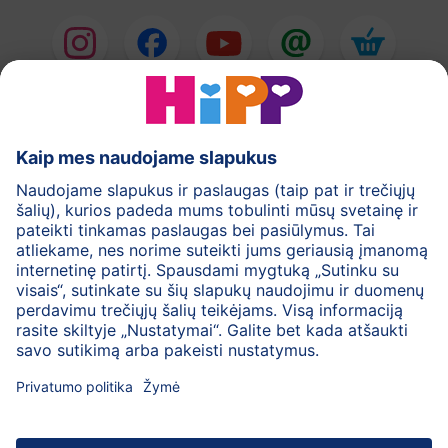
HiPP Pieno mišiniai
HiPP Kūdikių maistas
Odos priežiūra
Nėštumas
Privatumo politika
Bendrosios svetainės naudojimo taisyklės
Rekvizitai
Apie HiPP
Kontaktai
Saugus duomenų perdavimas