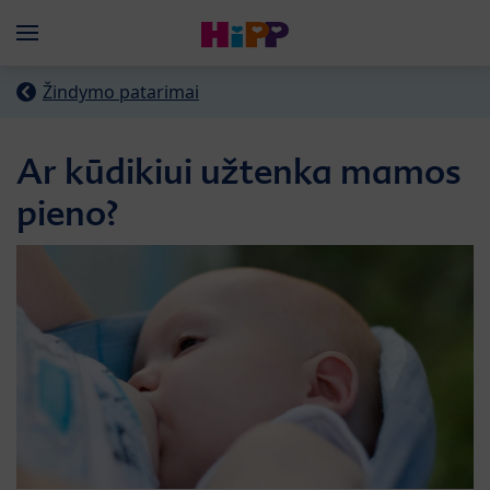
Skip to main content
Menü
Žindymo patarimai
Ar kūdikiui užtenka mamos
pieno?