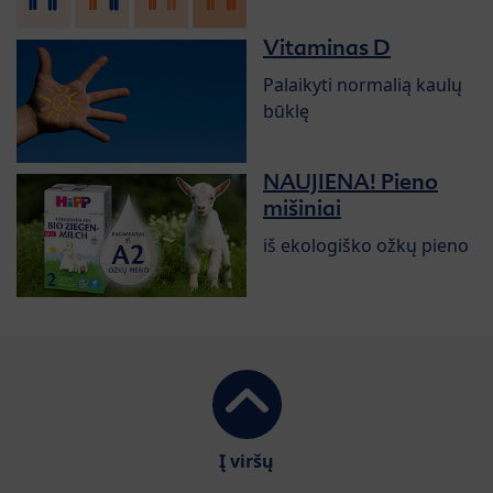
Vitaminas D
Palaikyti normalią kaulų
būklę
NAUJIENA! Pieno
mišiniai
iš ekologiško ožkų pieno
Į viršų