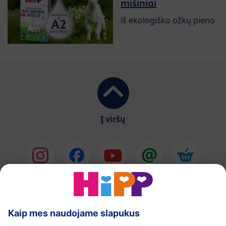
mišiniai
iš ekologiško ožkų pieno
Į viršų
HiPP Pieno mišiniai
HiPP Kūdikių maistas
Odos priežiūra
Nėštumas