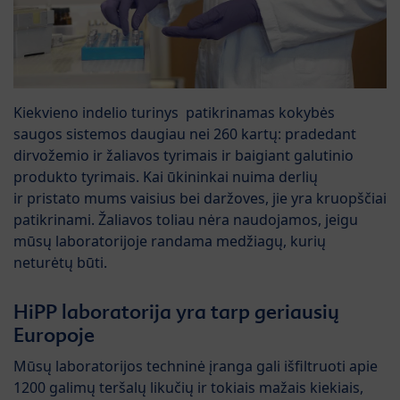
Kiekvieno indelio turinys patikrinamas kokybės
saugos sistemos daugiau nei 260 kartų: pradedant
dirvožemio ir žaliavos tyrimais ir baigiant galutinio
produkto tyrimais. Kai ūkininkai nuima derlių
ir pristato mums vaisius bei daržoves, jie yra kruopščiai
patikrinami. Žaliavos toliau nėra naudojamos, jeigu
mūsų laboratorijoje randama medžiagų, kurių
neturėtų būti.
HiPP laboratorija yra tarp geriausių
Europoje
Mūsų laboratorijos techninė įranga gali išfiltruoti apie
1200 galimų teršalų likučių ir tokiais mažais kiekiais,