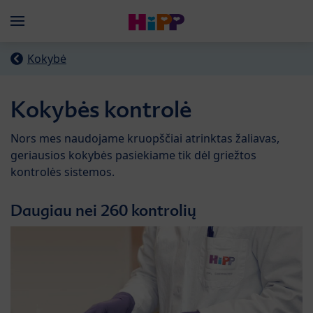
Skip to main content
Menü
Kokybė
Kokybės kontrolė
Nors mes naudojame kruopščiai atrinktas žaliavas,
geriausios kokybės pasiekiame tik dėl griežtos
kontrolės sistemos.
Daugiau nei 260 kontrolių