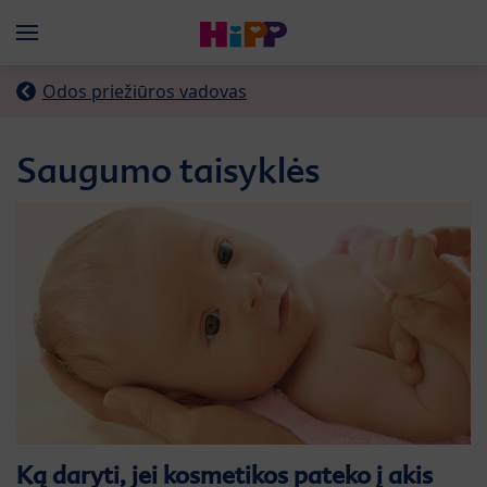
Skip to main content
Menü
Odos priežiūros vadovas
Saugumo taisyklės
Ką daryti, jei kosmetikos
pateko į
akis