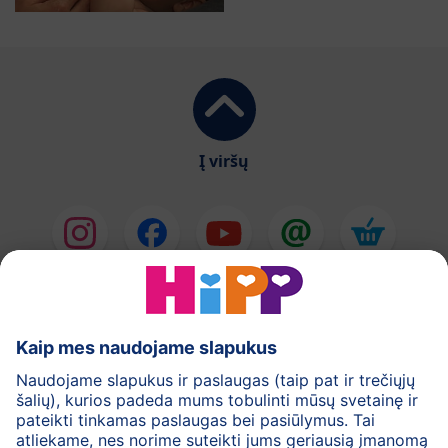
Į viršų
HiPP Pieno mišiniai
HiPP Kūdikių maistas
Odos priežiūra
Nėštumas
Privatumo politika
Bendrosios svetainės naudojimo taisyklės