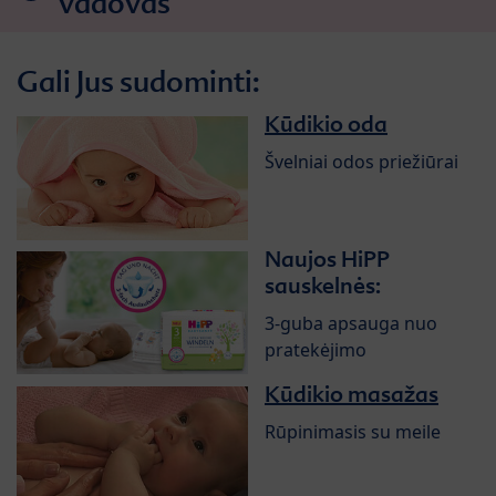
vadovas
Gali Jus sudominti:
Kūdikio oda
Švelniai odos priežiūrai
Naujos HiPP
sauskelnės:
3-guba apsauga nuo
pratekėjimo
Kūdikio masažas
Rūpinimasis su meile