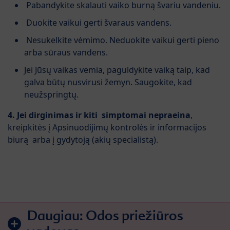
Pabandykite skalauti vaiko burną švariu vandeniu.
Duokite vaikui gerti švaraus vandens.
Nesukelkite vėmimo. Neduokite vaikui gerti pieno
arba sūraus vandens.
Jei Jūsų vaikas vemia, paguldykite vaiką taip, kad
galva būtų nusvirusi žemyn. Saugokite, kad
neužspringtų.
4.
Jei dirginimas ir kiti simptomai nepraeina
,
kreipkitės į Apsinuodijimų kontrolės ir informacijos
biurą arba į gydytoją (akių specialistą).
Daugiau:
Odos priežiūros