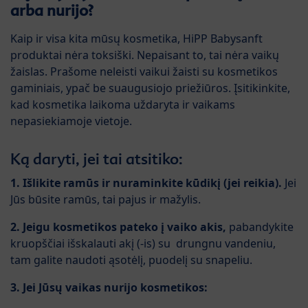
arba nurijo?
Kaip ir visa kita mūsų kosmetika, HiPP Babysanft
produktai nėra toksiški. Nepaisant to, tai nėra vaikų
žaislas. Prašome neleisti vaikui žaisti su kosmetikos
gaminiais, ypač be suaugusiojo priežiūros. Įsitikinkite,
kad kosmetika laikoma uždaryta ir vaikams
nepasiekiamoje vietoje.
Ką daryti, jei tai atsitiko:
1.
Išlikite ramūs ir nuraminkite kūdikį (jei reikia).
Jei
Jūs būsite ramūs, tai pajus ir mažylis.
2. Jeigu kosmetikos pateko į vaiko akis,
pabandykite
kruopščiai išskalauti akį (-is) su drungnu vandeniu,
tam galite naudoti ąsotėlį, puodelį su snapeliu.
3. Jei Jūsų vaikas nurijo kosmetikos: