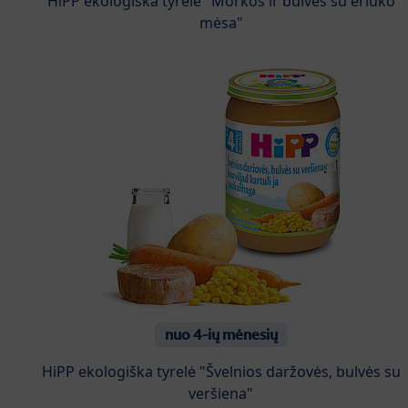
HiPP ekologiška tyrelė "Morkos ir bulvės su ėriuko
mėsa"
nuo 4-ių mėnesių
HiPP ekologiška tyrelė "Švelnios daržovės, bulvės su
veršiena"