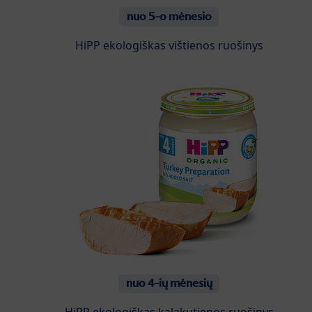
nuo 5-o mėnesio
HiPP ekologiškas vištienos ruošinys
nuo 4-ių mėnesių
HiPP ekologiškas kalakutienos ruošinys