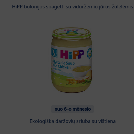
HiPP bolonijos spagetti su viduržemio jūros žolelėmis
nuo 6-o mėnesio
Ekologiška daržovių sriuba su vištiena