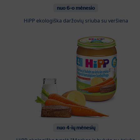
nuo 6-o mėnesio
HiPP ekologiška daržovių sriuba su veršiena
nuo 4-ių mėnesių