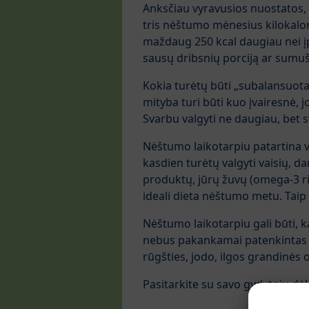
Anksčiau vyravusios nuostatos, k
tris nėštumo mėnesius kilokalori
maždaug 250 kcal daugiau nei įp
sausų dribsnių porciją ar sumušt
Kokia turėtų būti „subalansuota
mityba turi būti kuo įvairesnė, j
Svarbu valgyti ne daugiau, bet s
Nėštumo laikotarpiu patartina v
kasdien turėtų valgyti vaisių, da
produktų, jūrų žuvų (omega-3 rieb
ideali dieta nėštumo metu. Taip
Nėštumo laikotarpiu gali būti, ka
nebus pakankamai patenkintas t
rūgšties, jodo, ilgos grandinės
Pasitarkite su savo gydytoju dė