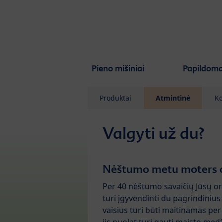
Skip to main content
Pieno mišiniai
Papildoma
Produktai
Atmintinė
Ko
Valgyti už du?
Nėštumo metu moters or
Per 40 nėštumo savaičių Jūsų 
turi įgyvendinti du pagrindinius
vaisius turi būti maitinamas per 