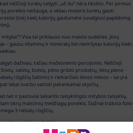
ad nėščioji turėtų valgyti „už du“ nėra tikslios. Per pirmus
jų poreikis neišauga, o vėliau moteris turėtų gauti
rastai (tokį kiekį kalorijų gautumėte suvalgiusi papildomą
inį).
 mityba“? Visa tai priklauso nuo maisto sudėties. Jūsų
oje – gausu vitaminų ir mineralų bei neviršytas kalorijų kieki.
veikiau.
algyti dažniau, tačiau mažesnėmis porcijomis. Nėščioji
ržovių, salotų, bulvių, pilno grūdo produktų, liesų pieno
alų rūgščių šaltinis) ir retkarčiais liesos mėsos – tai yra
 pat labai svarbu vartoti pakankamai skysčių.
d net ir pastoviai laikantis taisyklingos mitybos taisyklių,
am tikrų maistinių medžiagų poreikis. Dažnai trūksta folio
 omega-3 riebalų rūgščių.
l maisto papildų vartojimo.