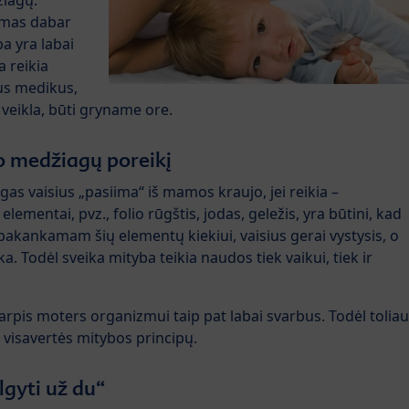
žiagų.
zmas dabar
ba yra labai
a reikia
ius medikus,
 veikla, būti gryname ore.
o medžiagų poreikį
as vaisius „pasiima“ iš mamos kraujo, jei reikia –
elementai, pvz., folio rūgštis, jodas, geležis, yra būtini, kad
 pakankamam šių elementų kiekiui, vaisius gerai vystysis, o
ika. Todėl sveika mityba teikia naudos tiek vaikui, tiek ir
pis moters organizmui taip pat labai svarbus. Todėl toliau
r visavertės mitybos principų.
lgyti už du“