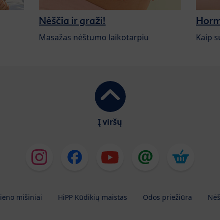
Nėščia ir graži!
Horm
Masažas nėštumo laikotarpiu
Kaip s
Į viršų
ieno mišiniai
HiPP Kūdikių maistas
Odos priežiūra
Nėš