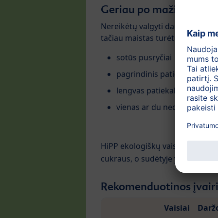
Geriau po mažiau, bet 
Nereikėtų valgyti daugiau nei įpr
tačiau maistas turėtų būti paski
sotūs pusryčiai
pagrindinis patiekalas piet
lengvas patiekalas vakarie
vienas ar du nedideli užkand
HiPP ekologiškų vaisių tyrelė ga
cukraus, o sudėtyje yra svarbau
Rekomenduotinos įvairi
Vaisiai
Darž