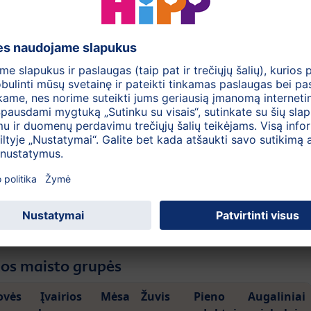
dažniau
astai. Vartokite sveiką maistą. Jūs galite valgyti viską,
rstytas per visą dieną:
ų metu
nės metu
žiai tarp pagrindinių patiekalų.
li būti puikus užkandis ar desertas. Jos paruoštos be
s vitamino C.
os maisto grupės
ovės
Įvairios
Mėsa
Žuvis
Pieno
Augaliniai