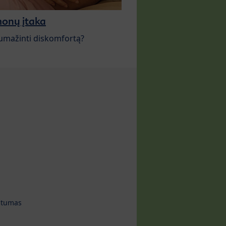
onų įtaka
umažinti diskomfortą?
tumas