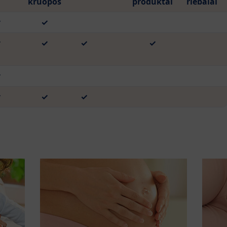
kruopos
produktai
riebalai
✓
✓
✓
✓
✓
✓
✓
✓
✓
✓