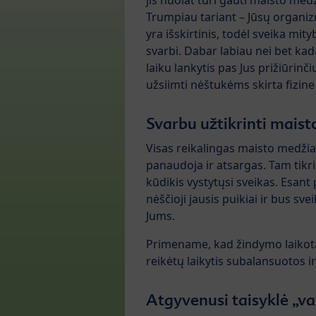
jis nuolat turi gauti maisto med
Trumpiau tariant – Jūsų organi
yra išskirtinis, todėl sveika mity
svarbi. Dabar labiau nei bet kad
laiku lankytis pas Jus prižiūrinč
užsiimti nėštukėms skirta fizine
Svarbu užtikrinti maist
Visas reikalingas maisto medžiag
panaudoja ir atsargas. Tam tikri 
kūdikis vystytųsi sveikas. Esant
nėščioji jausis puikiai ir bus sve
Jums.
Primename, kad žindymo laikotar
reikėtų laikytis subalansuotos i
Atgyvenusi taisyklė „va