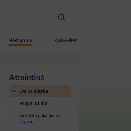
Ieškoti
Nėštumas
Apie HiPP
Atmintinė
Sveika mityba
(current)
Valgyti už du?
Vartokite pakankamai
skysčių