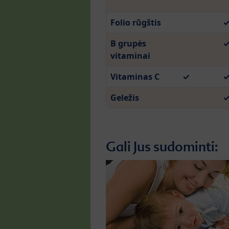
Folio rūgštis
B grupės
vitaminai
Vitaminas C
✓
Geležis
Gali Jus sudominti: