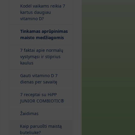
Kodėl vaikams reikia 7
kartus daugiau
vitamino D?
Tinkamas aprūpinimas
(current)
maisto medžiagomis
7 faktai apie normalų
vystymąsi ir stiprius
kaulus
Gauti vitamino D 7
dienas per savaitę
7 receptai su HiPP
JUNIOR COMBIOTIC®
Žaidimas
Kaip paruošti maistą
buteliuke?