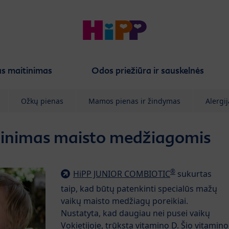
s maitinimas
Odos priežiūra ir sauskelnės
Ožkų pienas
Mamos pienas ir žindymas
Alergij
inimas maisto medžiagomis
®
HiPP JUNIOR COMBIOTIC
sukurtas
taip, kad būtų patenkinti specialūs mažų
vaikų maisto medžiagų poreikiai.
Nustatyta, kad daugiau nei pusei vaikų
Vokietijoje, trūksta vitamino D. Šio vitamino