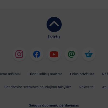
Į viršų
ieno mišiniai
HiPP Kūdikių maistas
Odos priežiūra
Nėš
Bendrosios svetainės naudojimo taisyklės
Rekvizitai
Api
Saugus duomenų perdavimas