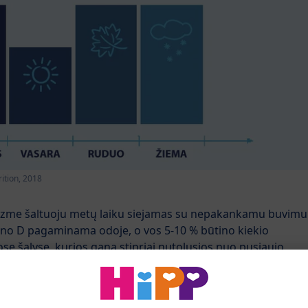
rition, 2018
zme šaltuoju metų laiku siejamas su nepakankamu buvimu
mino D pagaminama odoje, o vos 5-10 % būtino kiekio
e šalyse, kurios gana stipriai nutolusios nuo pusiaujo,
us organizme pakankamas vitamino D kiekis