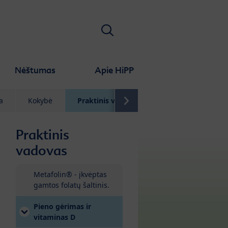
Ieškoti
Nėštumas
Apie HiPP
a
Kokybė
Praktinis vadovas
D.U.K.
Konta
Praktinis
vadovas
Metafolin® - įkvėptas
gamtos folatų šaltinis.
Pieno gėrimas ir
vitaminas D