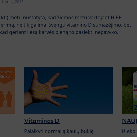
ediatrics, 2013
r kt.) metu nustatyta, kad žiemos metu vartojant HiPP
ėrimą, ne tik galima išvengti vitamino D sumažėjimo, bet
a, kad geriant liesą karvės pieną to pasiekti nepavyko.
Vitaminas D
NAUJI
Palaikyti normalią kaulų būklę
iš eko