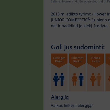
Šaltinis: Hower ir kt., European Journal of P
2013 m. atlikto tyrimo (Hower i
®
JUNIOR COMBIOTIC
2+ pieno g
net ir padidinti jo kiekį. Įrodyt
Gali Jus sudominti:
Alergija
Vaikas linkęs į alergiją?