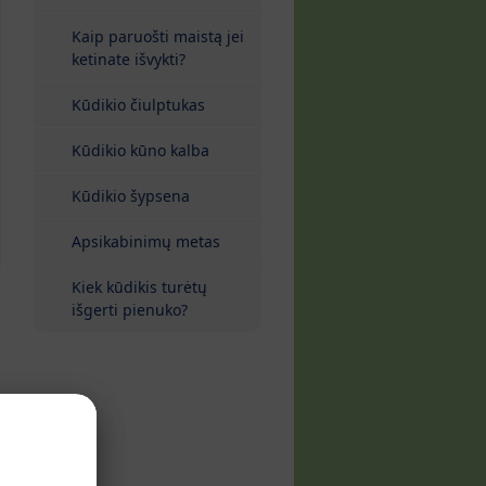
Kaip paruošti maistą jei
ketinate išvykti?
Kūdikio čiulptukas
Kūdikio kūno kalba
Kūdikio šypsena
Apsikabinimų metas
Kiek kūdikis turėtų
išgerti pienuko?