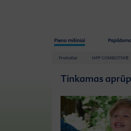
Skip to main content
Pieno mišiniai
Papildoma
Produktai
HiPP COMBIOTIK®
Tinkamas aprūp