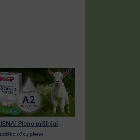
ENA! Pieno mišiniai
logiško ožkų pieno