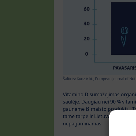
Šaltinis: Kunz ir kt., European Journal of Nut
Vitamino D sumažėjimas organi
saulėje. Daugiau nei 90 % vita
gauname iš maisto produktų. Tos
tame tarpe ir Lietuvoje, žmoga
nepagaminamas.