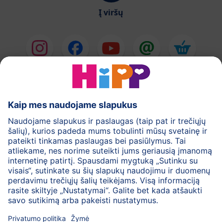
Į viršų
HiPP Pieno mišiniai
HiPP Kūdikių maistas
Odos priežiūra
Nėštumas
Privatumo politika
Bendrosios svetainės naudojimo taisyklės
Rekvizitai
Apie HiPP
Kontaktai
Saugus duomenų perdavimas