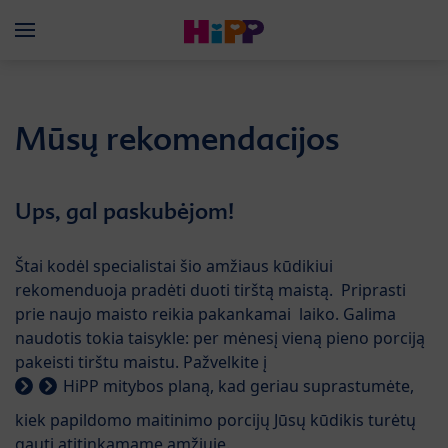
Skip to main content
Menü
Mūsų rekomendacijos
Ups, gal paskubėjom!
Štai kodėl specialistai šio amžiaus kūdikiui
rekomenduoja pradėti duoti tirštą maistą. Priprasti
prie naujo maisto reikia pakankamai laiko. Galima
naudotis tokia taisykle: per mėnesį vieną pieno porciją
pakeisti tirštu maistu. Pažvelkite į
HiPP mitybos planą
, kad geriau suprastumėte,
kiek papildomo maitinimo porcijų Jūsų kūdikis turėtų
gauti atitinkamame amžiuje.