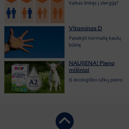
Vaikas linkęs į alergiją?
Vitaminas D
Palaikyti normalią kaulų
būklę
NAUJIENA! Pieno
mišiniai
iš ekologiško ožkų pieno