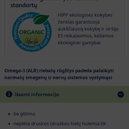
standartų
HiPP ekologinės kokybės
ženklas garantuoja
aukščiausią kokybę ir viršija
ES reikalavimus, keliamus
ekologinei gamybai
Omega-3 (ALR) riebalų rūgštys padeda palaikyti
normalų smegenų ir nervų sistemos vystymąsi
Išsami informacija
be glitimo
neįdėta druskos (druskos kiekį nulemia tik