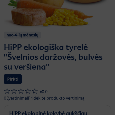
nuo 4-ių mėnesių
HiPP ekologiška tyrelė
"Švelnios daržovės, bulvės
su veršiena"
Pirkti
⌀0.0
0
Įvertinimai
Pridėkite produkto vertinimą
HiPP ekologinė kokybė aukščiau