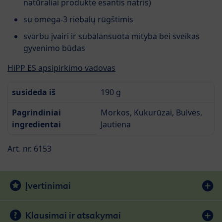
natūraliai produkte esantis natris)
su omega-3 riebalų rūgštimis
svarbu įvairi ir subalansuota mityba bei sveikas
gyvenimo būdas
HiPP ES apsipirkimo vadovas
susideda iš
190 g
Pagrindiniai
Morkos, Kukurūzai, Bulvės,
ingredientai
Jautiena
Art. nr. 6153
Įvertinimai
Klausimai ir atsakymai