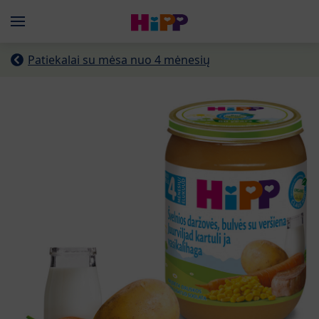
Skip to main content
Menü
Patiekalai su mėsa nuo 4 mėnesių