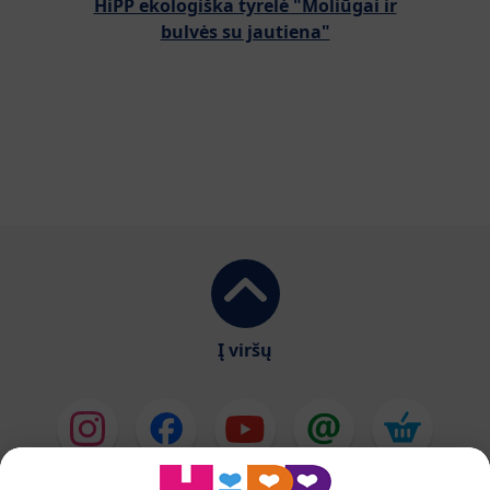
HiPP ekologiška tyrelė "Moliūgai ir
bulvės su jautiena"
Į viršų