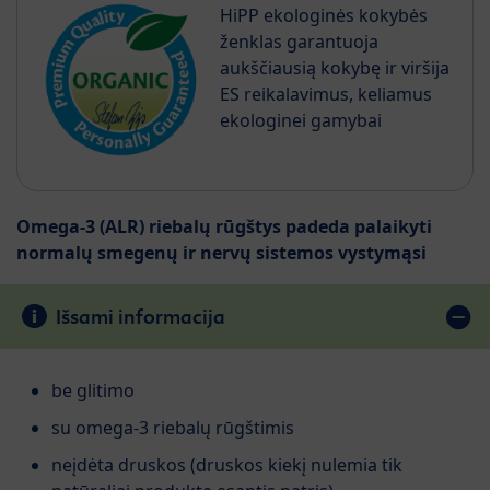
HiPP ekologinės kokybės
ženklas garantuoja
aukščiausią kokybę ir viršija
ES reikalavimus, keliamus
ekologinei gamybai
Omega-3 (ALR) riebalų rūgštys padeda palaikyti
normalų smegenų ir nervų sistemos vystymąsi
Išsami informacija
be glitimo
su omega-3 riebalų rūgštimis
neįdėta druskos (druskos kiekį nulemia tik