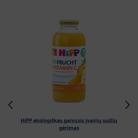
HiPP ekologiškas gaivusis įvairių sulčių
gėrimas