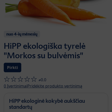
nuo 4-ių mėnesių
HiPP ekologiška tyrelė
"Morkos su bulvėmis"
Pirkti
⌀0.0
0
Įvertinimai
Pridėkite produkto vertinimą
HiPP ekologinė kokybė aukščiau
standartų