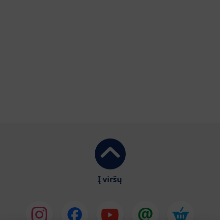
Į viršų