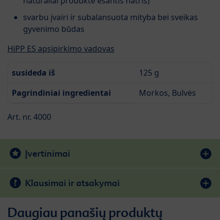
natūraliai produkte esantis natris)
svarbu įvairi ir subalansuota mityba bei sveikas
gyvenimo būdas
HiPP ES apsipirkimo vadovas
susideda iš
125 g
Pagrindiniai ingredientai
Morkos, Bulvės
Art. nr. 4000
Įvertinimai
Klausimai ir atsakymai
Daugiau panašių produktų