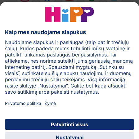
HiPP Pieno mišiniai
HiPP Kūdikių maistas
Odos priežiūra
Nėštumas
Privatumo politika
Bendrosios svetainės naudojimo taisyklės
Rekvizitai
Apie HiPP
Kontaktai
Saugus duomenų perdavimas
© 2026 HiPP