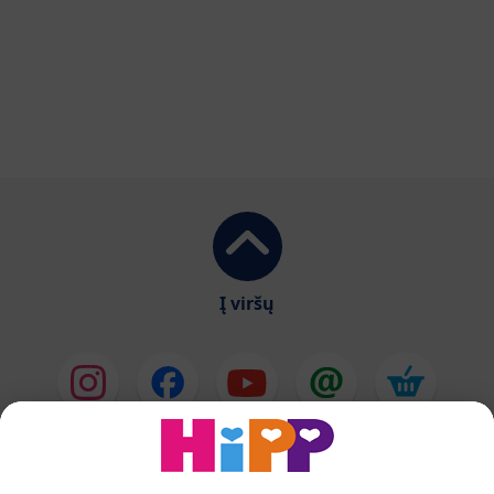
Į viršų
HiPP Pieno mišiniai
HiPP Kūdikių maistas