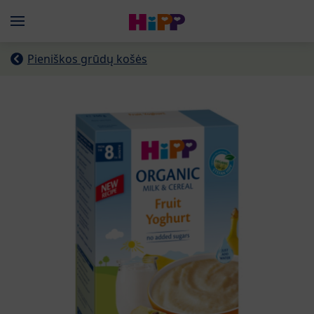
Skip to main content
Menü
Pieniškos grūdų košės