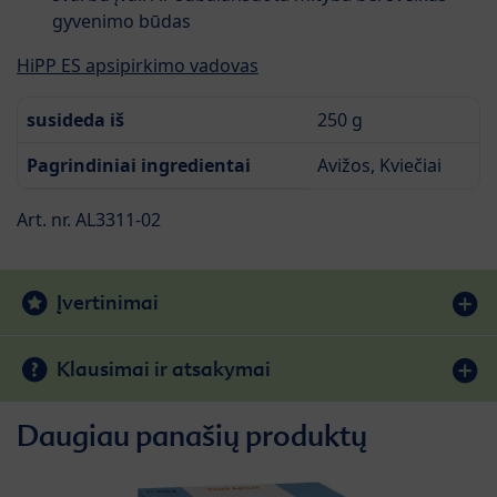
gyvenimo būdas
HiPP ES apsipirkimo vadovas
susideda iš
250 g
Pagrindiniai ingredientai
Avižos, Kviečiai
Art. nr. AL3311-02
Įvertinimai
Klausimai ir atsakymai
Daugiau panašių produktų