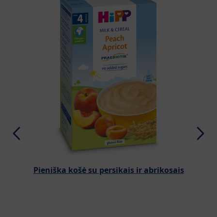
Pieniška košė su persikais ir abrikosais