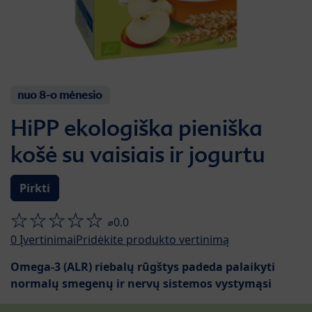
nuo 8-o mėnesio
HiPP ekologiška pieniška
košė su vaisiais ir jogurtu
Pirkti
⌀0.0
0
Įvertinimai
Pridėkite produkto vertinimą
Omega-3 (ALR) riebalų rūgštys padeda palaikyti
normalų smegenų ir nervų sistemos vystymąsi