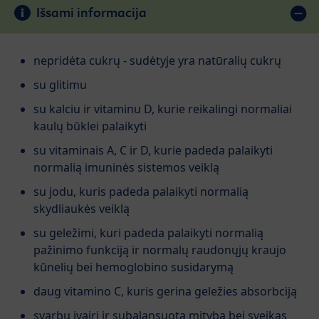
Išsami informacija
nepridėta cukrų - sudėtyje yra natūralių cukrų
su glitimu
su kalciu ir vitaminu D, kurie reikalingi normaliai
kaulų būklei palaikyti
su vitaminais A, C ir D, kurie padeda palaikyti
normalią imuninės sistemos veiklą
su jodu, kuris padeda palaikyti normalią
skydliaukės veiklą
su geležimi, kuri padeda palaikyti normalią
pažinimo funkciją ir normalų raudonųjų kraujo
kūnelių bei hemoglobino susidarymą
daug vitamino C, kuris gerina geležies absorbciją
svarbu įvairi ir subalansuota mityba bei sveikas