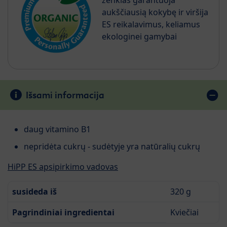
ženklas garantuoja
aukščiausią kokybę ir viršija
ES reikalavimus, keliamus
ekologinei gamybai
Išsami informacija
daug vitamino B1
nepridėta cukrų - sudėtyje yra natūralių cukrų
HiPP ES apsipirkimo vadovas
susideda iš
320 g
Pagrindiniai ingredientai
Kviečiai