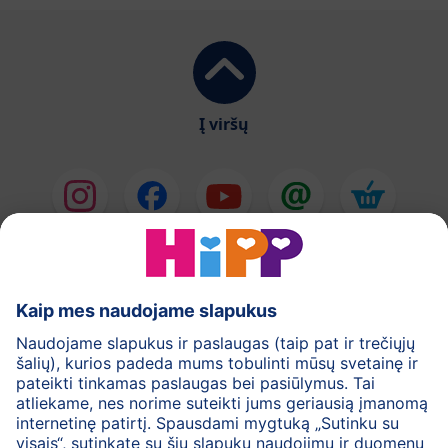
Į viršų
HiPP Pieno mišiniai
HiPP Kūdikių maistas
Odos priežiūra
Nėštumas
Privatumo politika
Bendrosios svetainės naudojimo taisyklės
Rekvizitai
Apie HiPP
Kontaktai