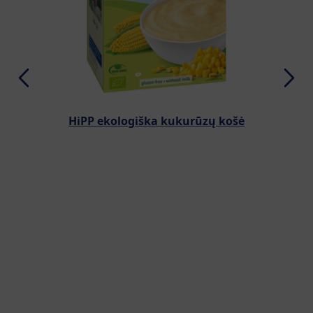
HiPP ekologiška kukurūzų košė