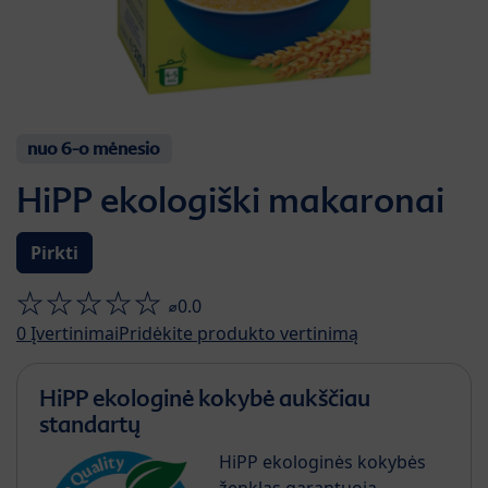
nuo 6-o mėnesio
HiPP ekologiški makaronai
Pirkti
⌀0.0
0
Įvertinimai
Pridėkite produkto vertinimą
HiPP ekologinė kokybė aukščiau
standartų
HiPP ekologinės kokybės