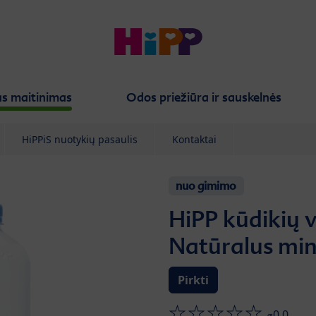
s maitinimas
Odos priežiūra ir sauskelnės
HiPPiS nuotykių pasaulis
Kontaktai
nuo gimimo
HiPP kūdikių 
Natūralus min
Pirkti
⌀0.0