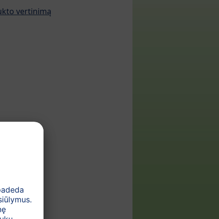
ukto vertinimą
ti