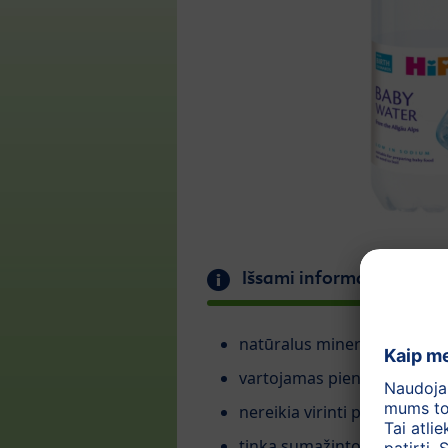
Išsami informacija
natūralus mineralinis vand
vartojamas pieno mišiniams,
nereikia virinti pirmą parą
tinka sumažinto natrio kieki