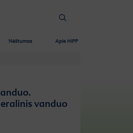
Ieškoti
Nėštumas
Apie HiPP
vanduo.
eralinis vanduo