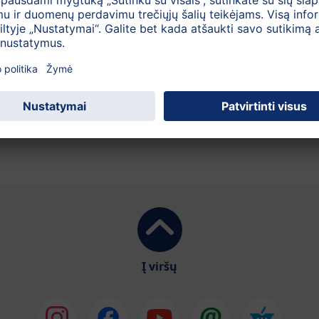
1,5 l
Į viršų