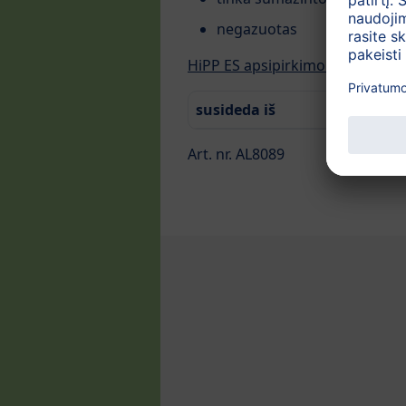
negazuotas
HiPP ES apsipirkimo vadovas
susideda iš
Art. nr. AL8089