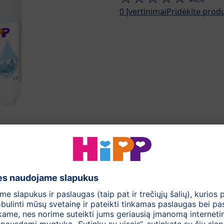
0
Įvertinimai
Pridėkite prod
Įvertinimai
Klausimai ir atsakymai
uo, tinkantis kūdikių maisto gamybai
 košėms, arbatoms ruošti, sultims skiesti, troškuliui malšin
o dietai