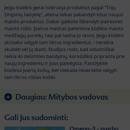
Jeigu kūdikis gerai toleruoja produktus pagal “Trijų
žingsnių taisyklę", ateina laikas pabandyti kitus naujus
maisto produktus. Dabar galėsite išbandyti įvairesnes
maisto rūšis. Įvairus maistas patenkina kūdikio maisto
medžiagų poreikį, taip pat lavina jo skonį. Jeigu kūdikis
atsisako valgyti tam tikrus ingredientus – nereikia
skubėti vėl jų duoti. Studijos rodo, kad vidutiniškai
reikia iki dešimties bandymų, kol kūdikis pripranta prie
naujų ingredientų ir juos pamėgsta. Pasiūlykite
kūdikiui įvairių košių, bet niekada neverskite valgyti
tam tikros rūšies košės.
Daugiau:
Mitybos vadovas
Gali Jus sudominti:
Omega-3 - svarbu