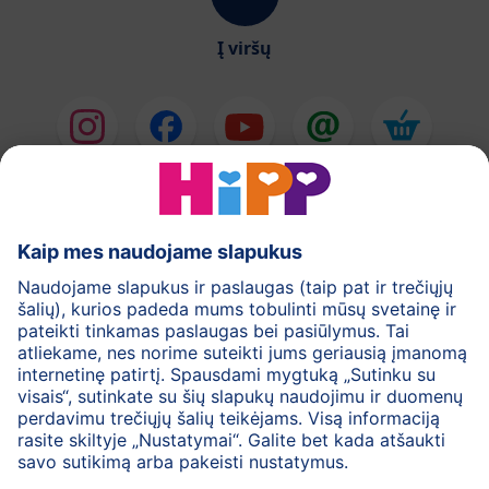
Į viršų
HiPP Pieno mišiniai
HiPP Kūdikių maistas
Odos priežiūra
Nėštumas
Privatumo politika
Bendrosios svetainės naudojimo taisyklės
Rekvizitai
Apie HiPP
Kontaktai
Saugus duomenų perdavimas