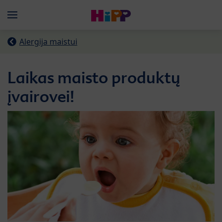
Skip to main content
Menü
Alergija maistui
Laikas maisto produktų
įvairovei!