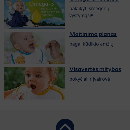
palaikyti smegenų
vystymąsi*
Maitinimo planas
pagal kūdikio amžių
Visavertės mitybos
pokyčiai ir įvairovė