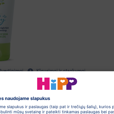
Įvertinimai
Klausimai ir atsakymai
sigeria
jumi