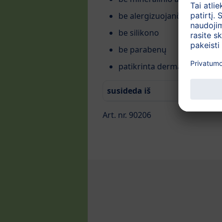
be alergizuojančių kvapiųj
be silikono
be parabenų
patikrinta dermatologų
susideda iš
Art. nr. 90206