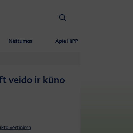
Ieškoti
Nėštumas
Apie HiPP
t veido ir kūno
ukto vertinimą