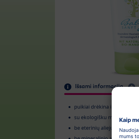
Išsami informacija
puikiai drėkina ir greitai su
su ekologišku migdolų alie
be eterinių aliejų
be mineralinio aliejaus