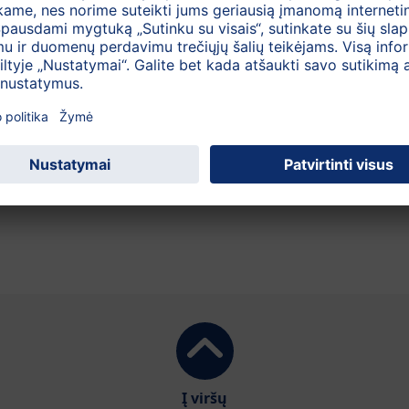
ų medžiagų
75 ml
Į viršų