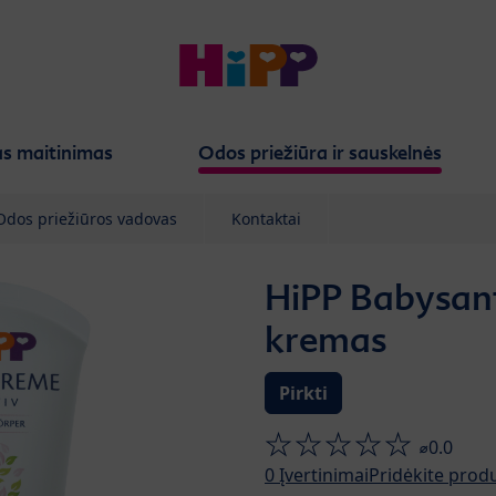
s maitinimas
Odos priežiūra ir sauskelnės
Odos priežiūros vadovas
Kontaktai
HiPP Babysanf
kremas
Pirkti
⌀0.0
0
Įvertinimai
Pridėkite prod