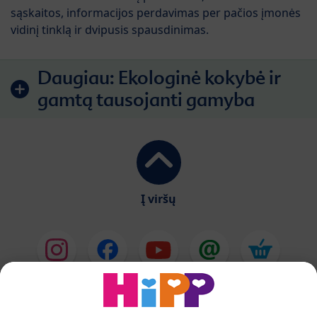
sąskaitos, informacijos perdavimas per pačios įmonės
vidinį tinklą ir dvipusis spausdinimas.
Daugiau:
Ekologinė kokybė ir
gamtą tausojanti gamyba
Į viršų
HiPP Pieno mišiniai
HiPP Kūdikių maistas