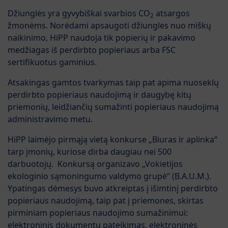
Džiunglės yra gyvybiškai svarbios CO
atsargos
2
žmonėms. Norėdami apsaugoti džiungles nuo miškų
naikinimo, HiPP naudoja tik popierių ir pakavimo
medžiagas iš perdirbto popieriaus arba FSC
sertifikuotus gaminius.
Atsakingas gamtos tvarkymas taip pat apima nuoseklų
perdirbto popieriaus naudojimą ir daugybę kitų
priemonių, leidžiančių sumažinti popieriaus naudojimą
administravimo metu.
HiPP laimėjo pirmąją vietą konkurse „Biuras ir aplinka“
tarp įmonių, kuriose dirba daugiau nei 500
darbuotojų. Konkursą organizavo „Vokietijos
ekologinio sąmoningumo valdymo grupė“ (B.A.U.M.).
Ypatingas dėmesys buvo atkreiptas į išimtinį perdirbto
popieriaus naudojimą, taip pat į priemones, skirtas
pirminiam popieriaus naudojimo sumažinimui:
elektroninis dokumentų pateikimas, elektroninės