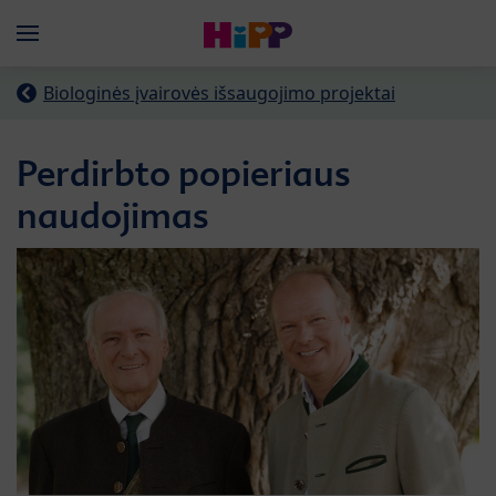
Skip to main content
Menü
Biologinės įvairovės išsaugojimo projektai
Perdirbto popieriaus
naudojimas