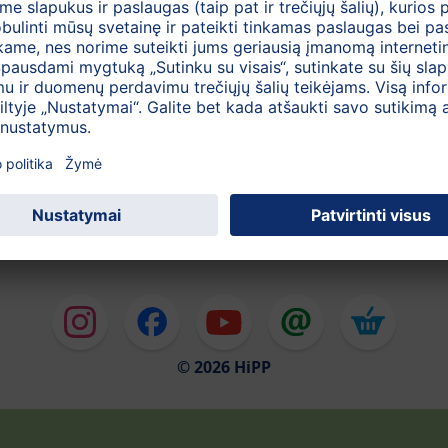
 Prašome pabandyti dar kartą ir prisiminti, kad "Adven
io 1 iki 24 d.
Į viršų
© 2026 HiPP