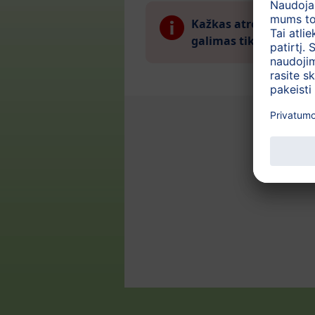
Kažkas atrodo blogai.
galimas tik nuo gruodž