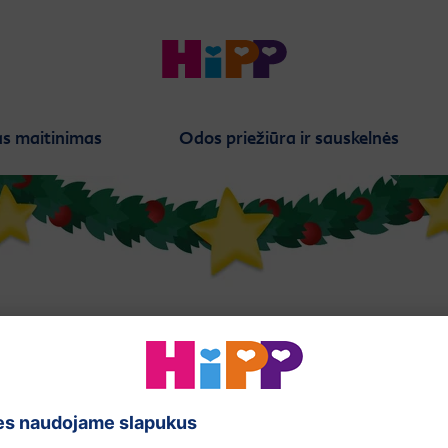
s maitinimas
Odos priežiūra ir sauskelnės