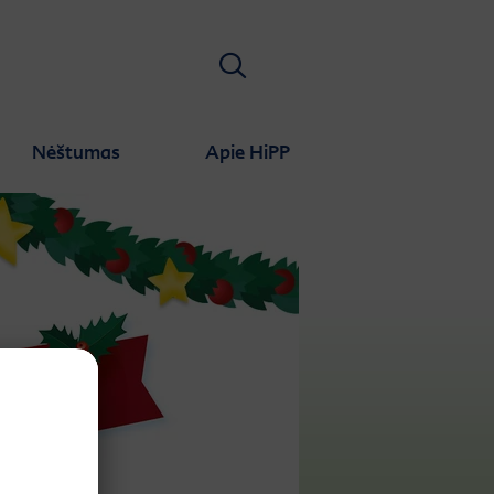
Ieškoti
Nėštumas
Apie HiPP