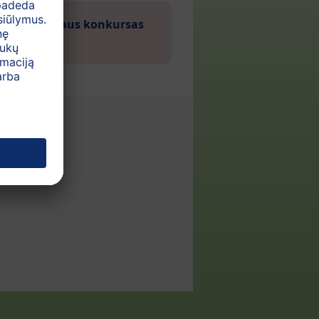
t" kalendoriaus konkursas